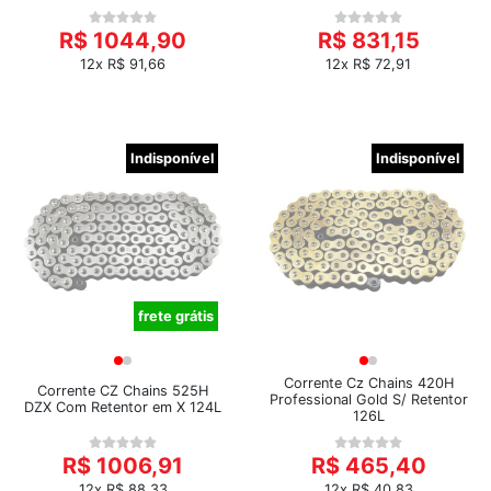
R$ 1044,90
R$ 831,15
12x R$ 91,66
12x R$ 72,91
Indisponível
Indisponível
frete grátis
Corrente Cz Chains 420H
Corrente CZ Chains 525H
Professional Gold S/ Retentor
DZX Com Retentor em X 124L
126L
R$ 1006,91
R$ 465,40
12x R$ 88,33
12x R$ 40,83