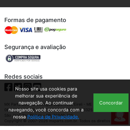
Formas de pagamento
Segurança e avaliação
Redes sociais
Nosso site usa cookies para
melhorar sua experiência de
navegação. Ao continuar
Concordar
MX Parts Comercio Artigos Esportivos Eireli - ME | CNPJ:
navegando, você concorda com a
08.933.109/0001-93 | Rua Joaquim Nabuco, 1325 - São Cristóvão,
São José dos Pinhais - PR, 83040-210
nossa
Política de Privacidade.
Copyright © 2007-2026 mxparts.com.br. Todos os direitos
reservados.