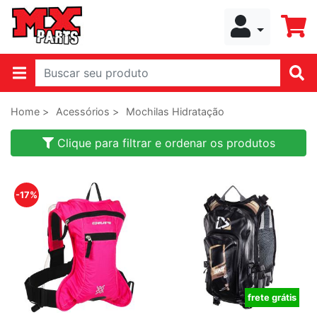
Home >
Acessórios >
Mochilas Hidratação
Clique para filtrar e ordenar os produtos
-17%
frete grátis