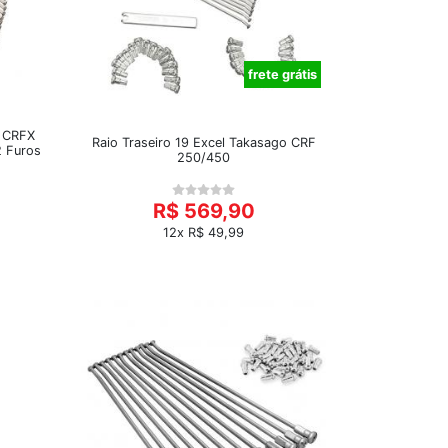
frete grátis
o CRFX
Raio Traseiro 19 Excel Takasago CRF
2 Furos
250/450
R$ 569,90
12x R$ 49,99