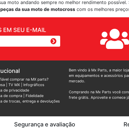
sua moto andando sempre no melhor rendimento possível. 
s
peças da sua moto de motocross
com os melhores preços
 EM SEU E-MAIL
tucional
Bem vindo à Mx Parts, a maior loj
em equipamentos e acessórios par
fiável comprar na MX parts?
mercado.
esa
|
TV MX
|
Infográficos
ica de privacidade
Comprando na Mx Parts você cons
ica de compra |
Fidelidade
frete grátis. Aproveite e comece j
ica de trocas, entrega e devoluções
Segurança e avaliação
R