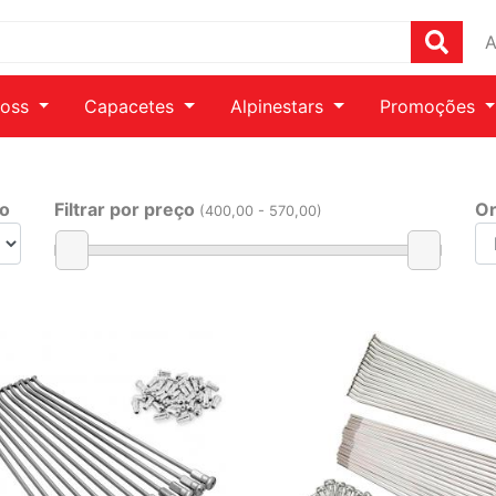
A
ross
Capacetes
Alpinestars
Promoções
ho
Filtrar por preço
Or
(
400
,00 -
570
,00)