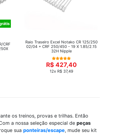
grátis
Raio Traseiro Excel Notako CR 125/250
CR/CRF
02/04 + CRF 250/450 - 19 X 1.85/2.15
250X
32H Nipple
R$ 427,40
12x R$ 37,49
te os treinos, provas e trilhas. Então
 Com a nossa seleção especial de
peças
Troque sua
ponteiras/escape
, mude seu kit