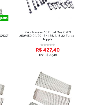
grátis
Raio Traseiro 18 Excel One CRFX
KX/KXF
250/450 04/20 18x1.85/2.15 32 Furos -
Nipple
R$ 427,40
12x R$ 37,49