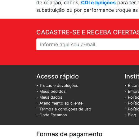
de relação, cabos,
CDI e Ignições
para ter 
substituição ou por performance troque a
CADASTRE-SE E RECEBA OFERTAS
Acesso rápido
Insti
- Trocas e devoluções
- É con
- Meus pedidos
- Empr
- Meus dados
- Polít
- Atendimento ao cliente
- Polít
- Termos e condiçoes de uso
- Polít
- Onde Estamos
- Blog
Formas de pagamento