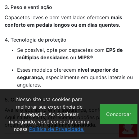
3. Peso e ventilação
Capacetes leves e bem ventilados oferecem
mais
conforto em pedais longos ou em dias quentes
.
4. Tecnologia de proteção
Se possível, opte por capacetes com
EPS de
múltiplas densidades
ou
MIPS®
.
Esses modelos oferecem
nível superior de
segurança
, especialmente em quedas laterais ou
angulares.
Nosso site usa cookies para
5. Custo-benefício
melhorar sua experiência de
Avalie o equilíbrio entre segurança, conforto e preço.
navegação. Ao continuar
Concordar
Aqui na Mx Parts, oferecemos opções para todos os
navegando, você concorda com a
orçamentos, com
qualidade garantida
.
nossa
Política de Privacidade.