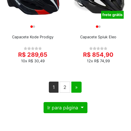
frete grátis
Capacete Kode Prodigy
Capacete Spiuk Eleo
R$ 289,65
R$ 854,90
10x R$ 30,49
12x R$ 74,99
1
2
»
Ir para página