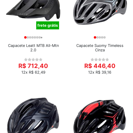
frete grátis
Capacete Leatt MTB All-Mtn
Capacete Suomy Timeless
2.0
Cinza
R$ 712,40
R$ 446,40
12x R$ 62,49
12x R$ 39,16