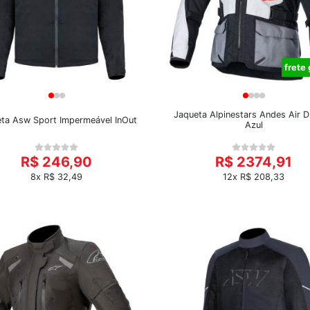
frete 
Jaqueta Alpinestars Andes Air D
ta Asw Sport Impermeável InOut
Azul
R$ 246,90
R$ 2374,91
8x R$ 32,49
12x R$ 208,33