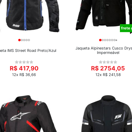
frete 
Jaqueta Alpinestars Cusco Drys
eta IMS Street Road Preto/Azul
Impermeável
R$ 417,90
R$ 2754,05
12x R$ 36,66
12x R$ 241,58