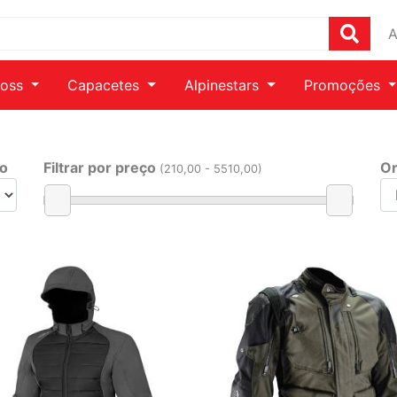
A
ross
Capacetes
Alpinestars
Promoções
ho
Filtrar por preço
Or
(
210
,00 -
5510
,00)