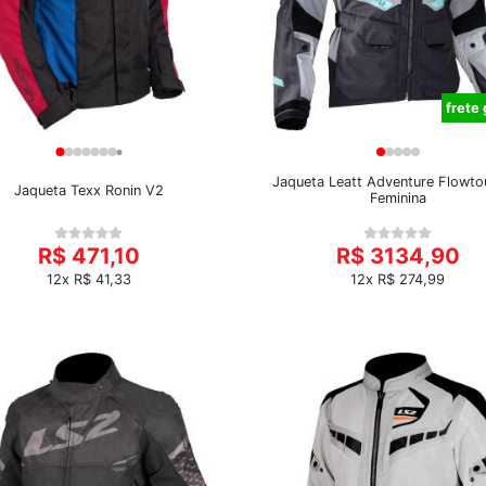
frete 
Jaqueta Leatt Adventure Flowto
Jaqueta Texx Ronin V2
Feminina
R$ 471,10
R$ 3134,90
12x R$ 41,33
12x R$ 274,99