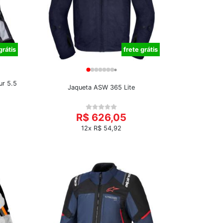
grátis
frete grátis
ur 5.5
Jaqueta ASW 365 Lite
R$ 626,05
12x R$ 54,92