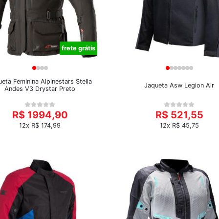
frete grátis
eta Feminina Alpinestars Stella
Jaqueta Asw Legion Air
Andes V3 Drystar Preto
R$ 1994,90
R$ 521,55
12x R$ 174,99
12x R$ 45,75