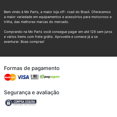
Bem vindo à Mx Parts, a maior loja off- road do Brasil. Oferecemos
a maior variedade em equipamentos e acessórios para motocross e
trilha, das melhores marcas do mercado.
Comprando na Mx Parts você consegue pagar em até 12X sem juros
e vários items com frete grátis. Aproveite e comece já a se
aventurar. Boas compras!
Formas de pagamento
Segurança e avaliação