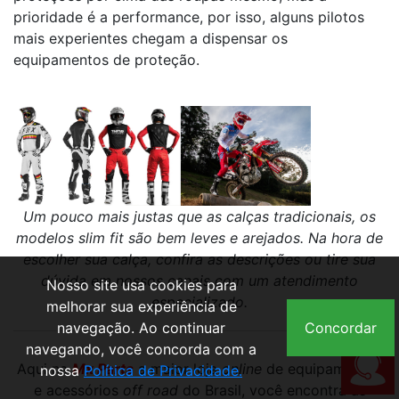
prioridade é a performance, por isso, alguns pilotos
mais experientes chegam a dispensar os
equipamentos de proteção.
Um pouco mais justas que as calças tradicionais, os
modelos slim fit são bem leves e arejados. Na hora de
escolher sua calça, confira as descrições ou tire sua
dúvida em nossos canais com um atendimento
Nosso site usa cookies para
especializado.
melhorar sua experiência de
navegação. Ao continuar
Concordar
navegando, você concorda com a
Aqui na
Mx Parts
a maior loja
online
de equipamentos
nossa
Política de Privacidade.
e acessórios
off road
do Brasil, você encontra as