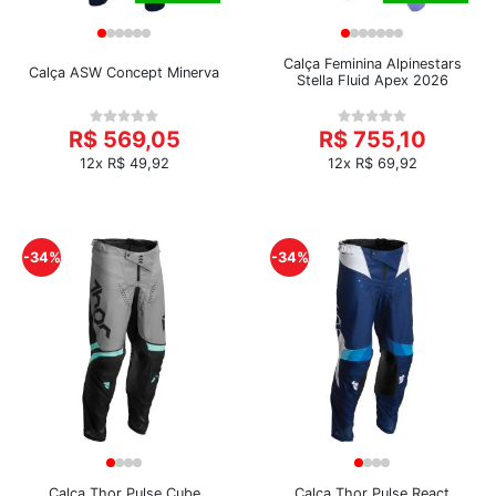
Calça Feminina Alpinestars
Calça ASW Concept Minerva
Stella Fluid Apex 2026
R$ 569,05
R$ 755,10
12x R$ 49,92
12x R$ 69,92
-34%
-34%
Calça Thor Pulse Cube
Calça Thor Pulse React