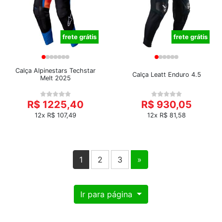
frete grátis
frete grátis
Calça Alpinestars Techstar
Calça Leatt Enduro 4.5
Melt 2025
R$ 1225,40
R$ 930,05
12x R$ 107,49
12x R$ 81,58
1
2
3
»
Ir para página