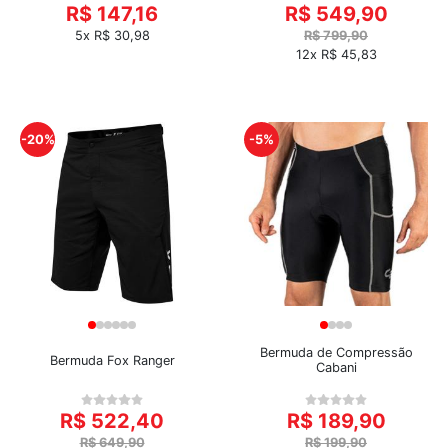
R$ 147,16
R$ 549,90
5x R$ 30,98
R$ 799,90
12x R$ 45,83
-20%
-5%
Bermuda de Compressão
Bermuda Fox Ranger
Cabani
R$ 522,40
R$ 189,90
R$ 649,90
R$ 199,90