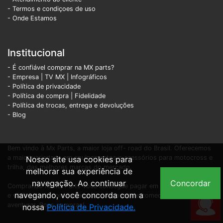
- Termos e condiçoes de uso
- Onde Estamos
Institucional
- É confiável comprar na MX parts?
- Empresa
|
TV MX
|
Infográficos
- Política de privacidade
- Política de compra |
Fidelidade
- Política de trocas, entrega e devoluções
- Blog
Bem vindo à Mx Parts, a maior loja off- road do Brasil. Oferecemos
a maior variedade em equipamentos e acessórios para motocross e
Nosso site usa cookies para
trilha, das melhores marcas do mercado.
melhorar sua experiência de
navegação. Ao continuar
Concordar
Comprando na Mx Parts você consegue pagar em até 12X sem juros
navegando, você concorda com a
e vários items com frete grátis. Aproveite e comece já a se
aventurar. Boas compras!
nossa
Política de Privacidade.