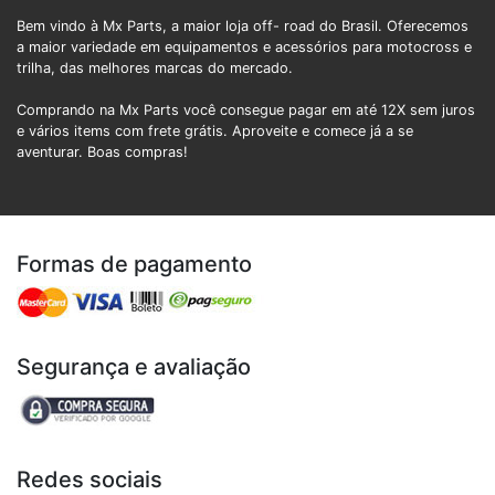
Bem vindo à Mx Parts, a maior loja off- road do Brasil. Oferecemos
a maior variedade em equipamentos e acessórios para motocross e
trilha, das melhores marcas do mercado.
Comprando na Mx Parts você consegue pagar em até 12X sem juros
e vários items com frete grátis. Aproveite e comece já a se
aventurar. Boas compras!
Formas de pagamento
Segurança e avaliação
Redes sociais