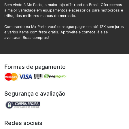
Bem vindo à Mx Parts, a maior loja off- road do Brasil. Oferecemos
a maior variedade em equipamentos e acessórios para motocross e
trilha, das melhores marcas do mercado.
Comprando na Mx Parts você consegue pagar em até 12X sem juros
e vários items com frete grátis. Aproveite e comece já a se
aventurar. Boas compras!
Formas de pagamento
Segurança e avaliação
Redes sociais