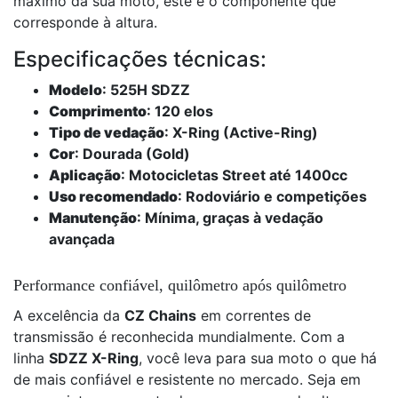
máximo da sua moto, este é o componente que
corresponde à altura.
Especificações técnicas:
Modelo
: 525H SDZZ
Comprimento
: 120 elos
Tipo de vedação
: X-Ring (Active-Ring)
Cor
: Dourada (Gold)
Aplicação
: Motocicletas Street até 1400cc
Uso recomendado
: Rodoviário e competições
Manutenção
: Mínima, graças à vedação
avançada
Performance confiável, quilômetro após quilômetro
A excelência da
CZ Chains
em correntes de
transmissão é reconhecida mundialmente. Com a
linha
SDZZ X-Ring
, você leva para sua moto o que há
de mais confiável e resistente no mercado. Seja em