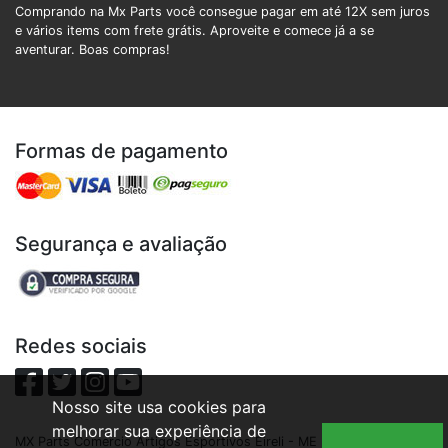
Comprando na Mx Parts você consegue pagar em até 12X sem juros
e vários items com frete grátis. Aproveite e comece já a se
aventurar. Boas compras!
Formas de pagamento
Segurança e avaliação
Redes sociais
Nosso site usa cookies para
melhorar sua experiência de
MX Parts Comercio Artigos Esportivos Eireli - ME | CNPJ: