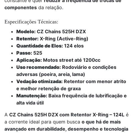
constante e quer
reduzir a frequência de trocas de
componentes
da relação.
Especificações Técnicas:
Modelo:
CZ Chains 525H DZX
Retentor:
X-Ring (Active-Ring)
Quantidade de Elos:
124 elos
Passo:
525
Aplicação:
Motos street até 1200cc
Uso recomendado:
Rodoviário e condições
adversas (poeira, areia, lama)
Vedação otimizada:
Retentor com menor atrito
e melhor retenção de graxa
Manutenção:
Baixa frequência de lubrificação e
alta vida útil
A
CZ Chains 525H DZX com Retentor X-Ring – 124L
é
a corrente ideal para quem busca
o que há de mais
avançado em durabilidade, desempenho e tecnologia