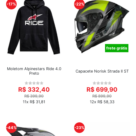
-17%
-22%
frete grátis
Moletom Alpinestars Ride 4.0
Capacete Norisk Strada II ST
Preto
R$ 332,40
R$ 699,90
R$ 399,90
R$ 899,90
11x R$ 31,81
12x R$ 58,33
-44%
-23%