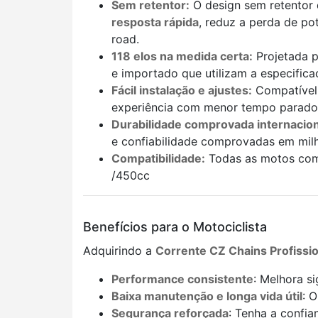
Sem retentor:
O design sem retentor d
resposta rápida
, reduz a perda de po
road.
118 elos na medida certa:
Projetada p
e importado que utilizam a especific
Fácil instalação e ajustes:
Compatível 
experiência com menor tempo parado
Durabilidade comprovada internacio
e confiabilidade comprovadas em mil
Compatibilidade:
Todas as motos com
/450cc
Benefícios para o Motociclista
Adquirindo a
Corrente CZ Chains Profissio
Performance consistente
: Melhora s
Baixa manutenção e longa vida útil
: 
Segurança reforçada
: Tenha a confia