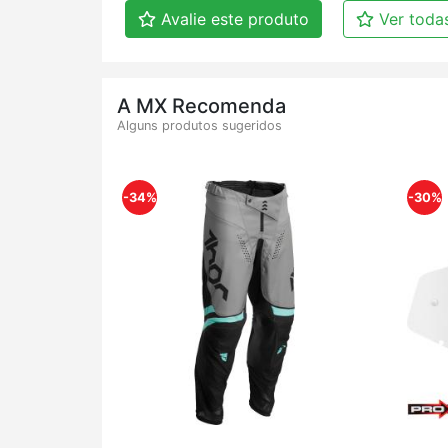
Avalie este produto
Ver todas
A MX Recomenda
Alguns produtos sugeridos
-34%
-30%