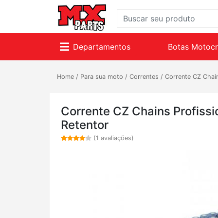
Departamentos
Botas Motoc
Home
/
Para sua moto
/
Correntes
/
Corrente CZ Chain
Corrente CZ Chains Profissio
Retentor
(1 avaliações)