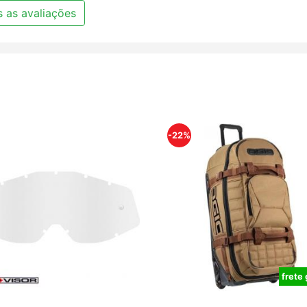
 as avaliações
-22%
frete 