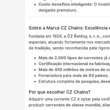
Custo-benefício inteligente
: O inves
desgaste prematuro.
Sobre a Marca CZ Chains: Excelência
Fundada em 1929, a
ČZ Řetězy, s. r. o.
, co
especiais, atuando fortemente nos mercado
de
tradição
, sendo reconhecida pela rigoro
Mais de 2.000 tipos de correntes
já 
Certificação internacional na fabric
Mais de 450 milhões de metros de c
Fornecedora para
mais de 60 países
,
Estrutura completa de
pesquisa, dese
Por que escolher CZ Chains?
Adquirir uma corrente CZ é optar pela con
produzir
correntes de classe mundial
, ali