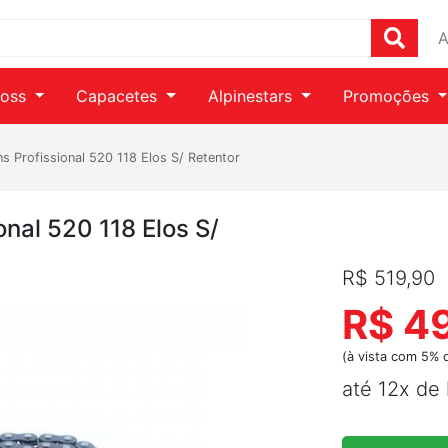
A
ross
Capacetes
Alpinestars
Promoções
s Profissional 520 118 Elos S/ Retentor
nal 520 118 Elos S/
R$ 519,90
R$ 4
(à vista com 5% 
até 12x de