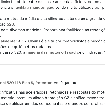
iminui o atrito entre os elos e aumenta a fluidez do movi
tência e
facilita a manutenção
, sendo muito utilizada por 
ara motos de média e alta cilindrada, atende uma grande
ação
520
.
com diversos modelos. Proporciona facilidade na reposiçã
.
nalmente:
A CZ Chains é eleita por motociclistas e mecâni
hões de quilômetros rodados.
 passo 520, a
maioria das motos off road
de cilindradas:
nal 520 118 Elos S/ Retentor
, você garante:
ignificativa nas acelerações, retomadas e respostas do mot
O material premium aliado à tradição CZ significa menos tr
nça de utilizar um dos componentes preferidos por profiss