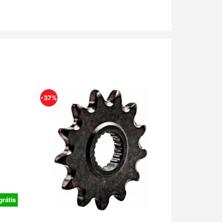
-37%
grátis