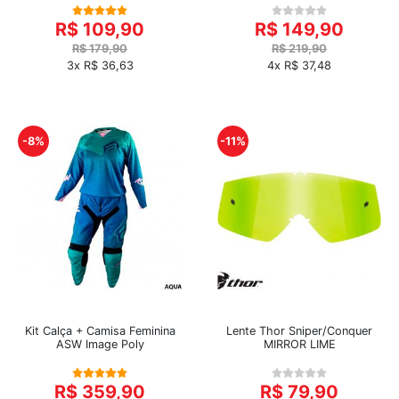
R$ 109,90
R$ 149,90
R$ 179,90
R$ 219,90
3x R$ 36,63
4x R$ 37,48
-8%
-11%
Kit Calça + Camisa Feminina
Lente Thor Sniper/Conquer
ASW Image Poly
MIRROR LIME
R$ 359,90
R$ 79,90