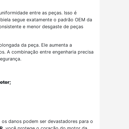
niformidade entre as peças. Isso é
A biela segue exatamente o padrão OEM da
onsistente e menor desgaste de peças
rolongada da peça. Ele aumenta a
os. A combinação entre engenharia precisa
segurança.
otor;
ce, os danos podem ser devastadores para o
DR
, você protege o coração do motor da