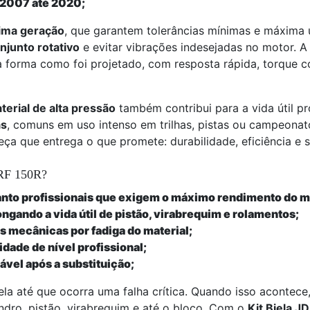
2007 até 2020;
ima geração
, que garantem tolerâncias mínimas e máxima u
onjunto rotativo
e evitar vibrações indesejadas no motor. 
 forma como foi projetado, com resposta rápida, torque c
erial de alta pressão
também contribui para a vida útil p
as
, comuns em uso intenso em trilhas, pistas ou campeonat
eça que entrega o que promete: durabilidade, eficiência e 
CRF 150R?
uanto profissionais que exigem o máximo rendimento do m
ngando a vida útil de pistão, virabrequim e rolamentos;
s mecânicas por fadiga do material;
dade de nível profissional;
vel após a substituição;
ela até que ocorra uma falha crítica. Quando isso aconte
dro, pistão, virabrequim e até o bloco. Com o
Kit Biela J