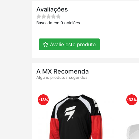
Avaliações
Baseado em 0 opiniões
Avalie este produto
A MX Recomenda
Alguns produtos sugeridos
-13%
-33%