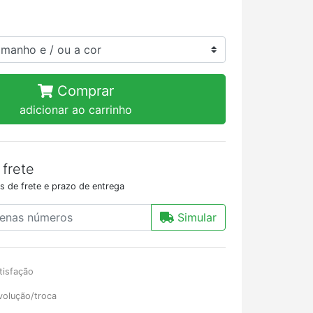
Comprar
adicionar ao carrinho
 frete
s de frete e prazo de entrega
Simular
tisfação
volução/troca