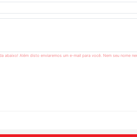
ida abaixo! Além disto enviaremos um e-mail para você. Nem seu nome ne