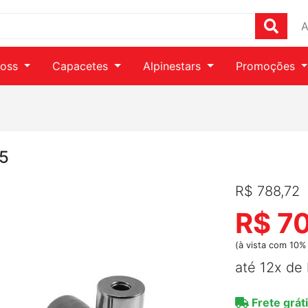
A
ross
Capacetes
Alpinestars
Promoções
25
R$ 788,72
R$ 7
(à vista com 10%
até 12x de
Frete gráti