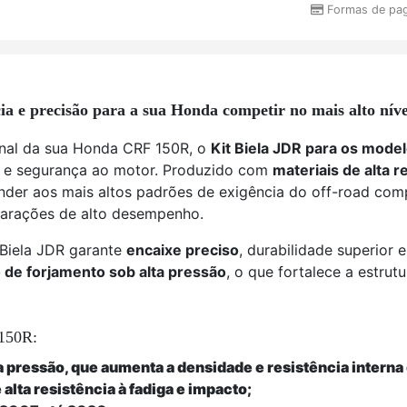
Formas de pa
a e precisão para a sua Honda competir no mais alto níve
inal da sua Honda CRF 150R, o
Kit Biela JDR para os mode
de e segurança ao motor. Produzido com
materiais de alta r
ender aos mais altos padrões de exigência do off-road comp
parações de alto desempenho.
 Biela JDR garante
encaixe preciso
, durabilidade superio
 de forjamento sob alta pressão
, o que fortalece a estrut
 150R:
pressão, que aumenta a densidade e resistência interna 
lta resistência à fadiga e impacto;