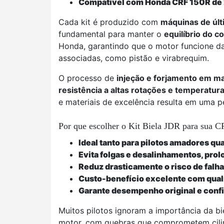
Compatível com Honda CRF 150R de 
Cada kit é produzido com
máquinas de últ
fundamental para manter o
equilíbrio do c
Honda, garantindo que o motor funcione da
associadas, como pistão e virabrequim.
O processo de
injeção e forjamento em mat
resistência a altas rotações e temperatur
e materiais de excelência resulta em uma p
Por que escolher o Kit Biela JDR para sua 
Ideal tanto para pilotos amadores q
Evita folgas e desalinhamentos, prolo
Reduz drasticamente o risco de falha
Custo-benefício excelente com quali
Garante desempenho original e confiá
Muitos pilotos ignoram a importância da bi
motor, com quebras que comprometem cilin