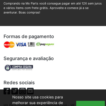
Comprando na Mx Parts você consegue pagar em até 12X sem juros
e vários items com frete grátis. Aproveite e comece já a se
aventurar. Boas compras!
Formas de pagamento
Segurança e avaliação
Redes sociais
Nosso site usa cookies para
melhorar sua experiência de
MX Parts Comercio Artigos Esportivos Eireli - ME | CNPJ: