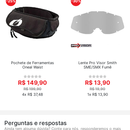
-25%
-30%
Pochete de Ferramentas
Lente Pro Visor Smith
Oneal Waist
SME/SMX Fumê
R$ 149,90
R$ 13,90
R$ 199,90
R$ 19,90
4x R$ 37,48
1x R$ 13,90
Perguntas e respostas
Ainda tem alguma dúvida? Conte para nós, responderemos o mais