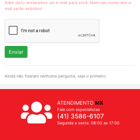
Além disto enviaremos um e-mail para você. Nem seu nome nem e-
mail serão exibidos!
Enviar
Ainda não fizeram nenhuma pergunta, seja o primeiro.
ATENDIMENTO
MX
Fale com especialistas
(41) 3586-6107
Segunda a sexta: 08:00 as 17:00