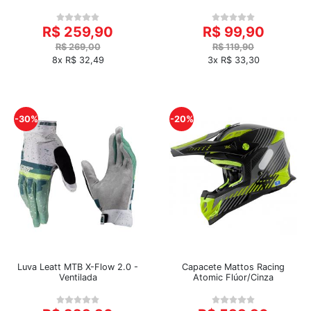
R$ 259,90
R$ 99,90
R$ 269,00
R$ 119,90
8x R$ 32,49
3x R$ 33,30
-30%
-20%
Luva Leatt MTB X-Flow 2.0 -
Capacete Mattos Racing
Ventilada
Atomic Flúor/Cinza