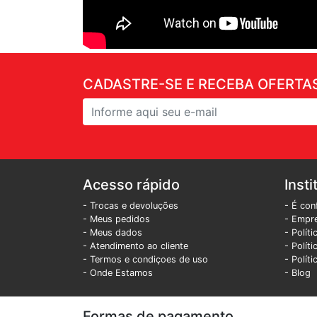
CADASTRE-SE E RECEBA OFERTAS
Acesso rápido
Insti
- Trocas e devoluções
- É con
- Meus pedidos
- Empr
- Meus dados
- Polít
- Atendimento ao cliente
- Polít
- Termos e condiçoes de uso
- Polít
- Onde Estamos
- Blog
Formas de pagamento