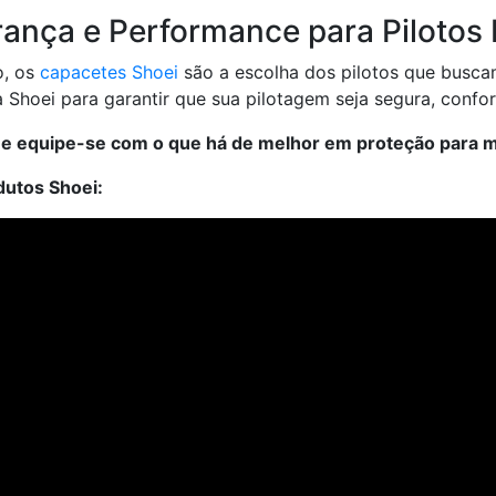
rança e Performance para Pilotos 
o, os
capacetes Shoei
são a escolha dos pilotos que busca
hoei para garantir que sua pilotagem seja segura, confor
 e equipe-se com o que há de melhor em proteção para m
dutos Shoei: