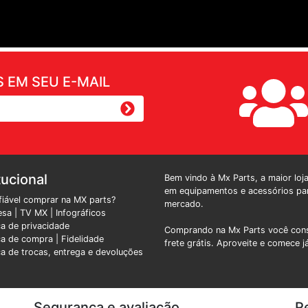
 EM SEU E-MAIL
tucional
Bem vindo à Mx Parts, a maior loj
em equipamentos e acessórios par
fiável comprar na MX parts?
mercado.
esa
|
TV MX
|
Infográficos
ica de privacidade
Comprando na Mx Parts você cons
ica de compra |
Fidelidade
frete grátis. Aproveite e comece j
ica de trocas, entrega e devoluções
Segurança e avaliação
R