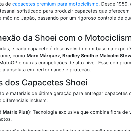
ata de
capacetes premium para motociclismo
. Desde 1959,
rtesanal sofisticado para produzir capacetes que oferece
à mão no Japão, passando por um rigoroso controle de qu
nexão da Shoei com o Motociclism
das, e cada capacete é desenvolvido com base na experiênc
enome, como
Marc Márquez, Bradley Smith e Malcolm Stew
 MotoGP e outras competições de alto nível. Esse compro
cia absoluta em performance e proteção.
os dos Capacetes Shoei
 e materiais de última geração para entregar capacetes qu
 diferenciais incluem:
 Matrix Plus)
: Tecnologia exclusiva que combina fibra de 
actos.
 absorção de impactos que otimiza a dissipação de energia