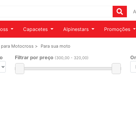
A
ross
Capacetes
Alpinestars
Promoções
e para Motocross >
Para sua moto
ho
Filtrar por preço
Or
(
300
,00 -
320
,00)