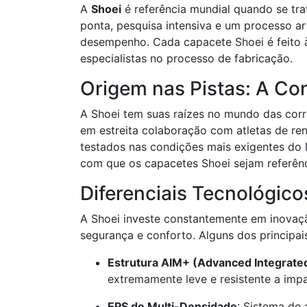
A
Shoei
é referência mundial quando se tr
ponta, pesquisa intensiva e um processo a
desempenho. Cada capacete Shoei é feito 
especialistas no processo de fabricação.
Origem nas Pistas: A Co
A Shoei tem suas raízes no mundo das corri
em estreita colaboração com atletas de r
testados nas condições mais exigentes do
com que os capacetes Shoei sejam referên
Diferenciais Tecnológic
A Shoei investe constantemente em inovação
segurança e conforto. Alguns dos principais
Estrutura AIM+ (Advanced Integrated
extremamente leve e resistente a imp
EPS de Multi-Densidade
: Sistema de