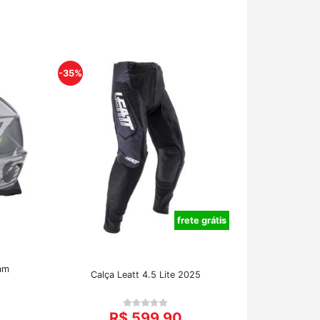
-35%
frete grátis
am
Calça Leatt 4.5 Lite 2025
R$ 599,90