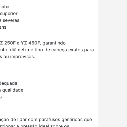
amaha
superior
s severas
ens
 YZ 250F e YZ 450F
, garantindo
nto, diâmetro e tipo de cabeça exatos para
s ou improvisos.
adequada
a qualidade
s
ração de lidar com parafusos genéricos que
cionar a pressão ideal sobre os