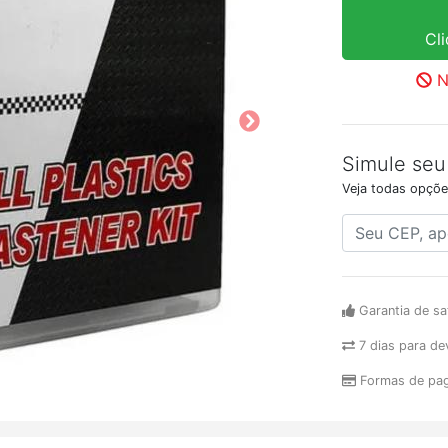
Cl
N
Simule seu
Veja todas opçõe
Garantia de sa
7 dias para de
Formas de pa