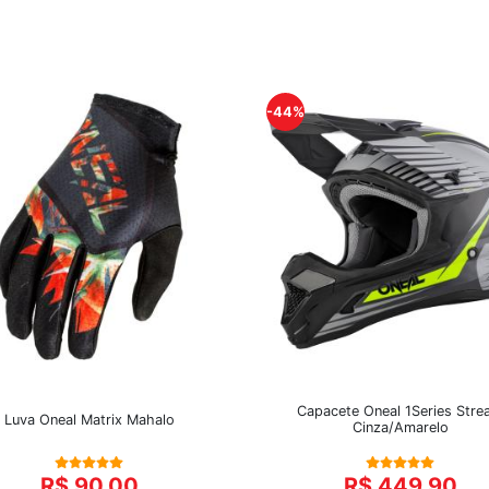
-44%
Capacete Oneal 1Series Stre
Luva Oneal Matrix Mahalo
Cinza/Amarelo
R$ 90,00
R$ 449,90