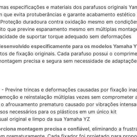
as especificações e materiais dos parafusos originais Y
n que evita protuberâncias e garante acabamento estético 
 Proteção duradoura contra oxidação mesmo em condiçõe
ito que previne espanamento mesmo em múltiplas montag
acidade de suportar torque adequado sem deformações
oi desenvolvido especificamente para os modelos Yamaha
tos de fixação originais. Cada parafuso possui o comprime
 montagem precisa e segura sem necessidade de adaptaçõe
- Previne trincas e deformações causadas por fixação in
remoção e reinstalação múltiplas vezes sem comprometer 
 o afrouxamento prematuro causado por vibrações intensa
sos necessários para os plásticos em um único kit
ual original e limpo da sua Yamaha YZ
porciona montagem precisa e confiável
, eliminando a frust
m prematuramente. Cada fixador foi projetado para propor