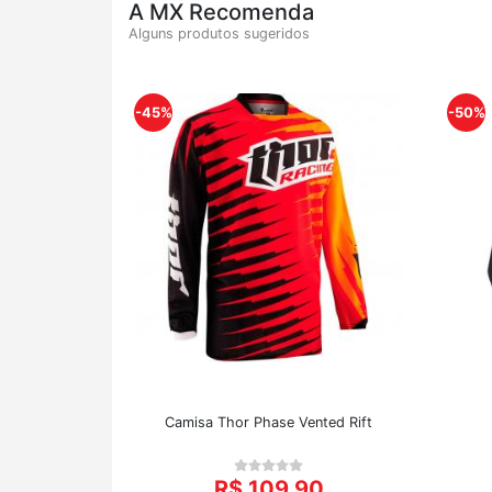
A MX Recomenda
Alguns produtos sugeridos
-45%
-50%
Camisa Thor Phase Vented Rift
R$ 109,90