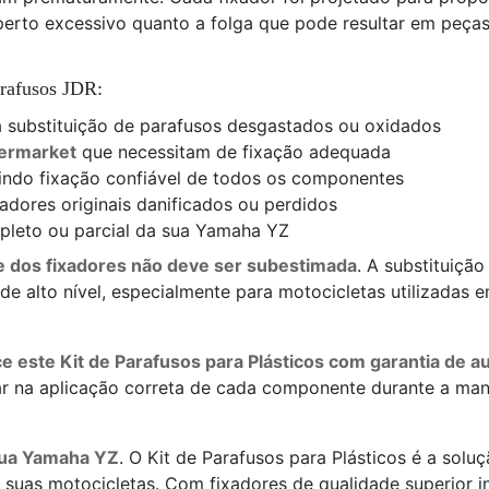
erto excessivo quanto a folga que pode resultar em peças
arafusos JDR:
 substituição de parafusos desgastados ou oxidados
termarket
que necessitam de fixação adequada
indo fixação confiável de todos os componentes
adores originais danificados ou perdidos
leto ou parcial da sua Yamaha YZ
e dos fixadores não deve ser subestimada
. A substituiçã
de alto nível, especialmente para motocicletas utilizadas
e este Kit de Parafusos para Plásticos com garantia de a
liar na aplicação correta de cada componente durante a m
 sua Yamaha YZ
. O Kit de Parafusos para Plásticos é a solu
e suas motocicletas. Com fixadores de qualidade superior 