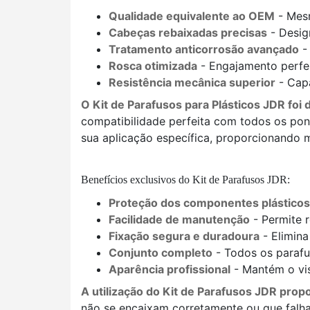
Qualidade equivalente ao OEM
- Mesm
Cabeças rebaixadas precisas
- Desig
Tratamento anticorrosão avançado
-
Rosca otimizada
- Engajamento perfe
Resistência mecânica superior
- Cap
O Kit de Parafusos para Plásticos JDR f
compatibilidade perfeita com todos os pon
sua aplicação específica, proporcionando
Benefícios exclusivos do Kit de Parafusos JDR:
Proteção dos componentes plásticos
Facilidade de manutenção
- Permite 
Fixação segura e duradoura
- Elimina
Conjunto completo
- Todos os parafu
Aparência profissional
- Mantém o vis
A utilização do Kit de Parafusos JDR pro
não se encaixam corretamente ou que falha