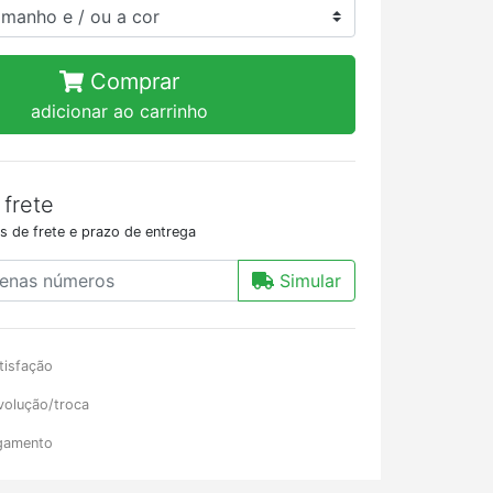
Comprar
adicionar ao carrinho
 frete
s de frete e prazo de entrega
Simular
tisfação
volução/troca
gamento