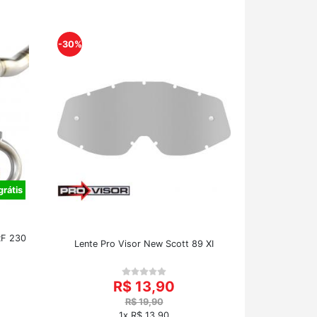
-30%
grátis
RF 230
Lente Pro Visor New Scott 89 XI
R$ 13,90
R$ 19,90
1x R$ 13,90