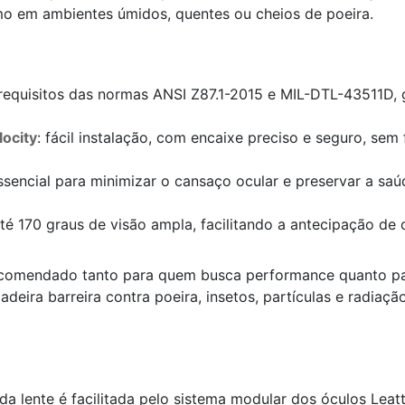
 em ambientes úmidos, quentes ou cheios de poeira.
 requisitos das normas ANSI Z87.1-2015 e MIL-DTL-43511D,
locity
: fácil instalação, com encaixe preciso e seguro, se
essencial para minimizar o cansaço ocular e preservar a 
té 170 graus de visão ampla, facilitando a antecipação de
comendado tanto para quem busca performance quanto pa
deira barreira contra poeira, insetos, partículas e radiaç
o da lente é facilitada pelo sistema modular dos óculos Le