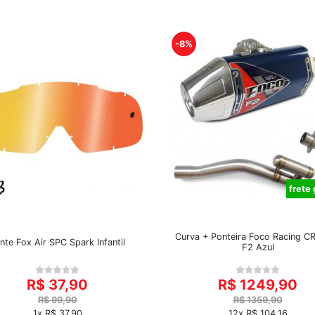
-8%
frete 
Curva + Ponteira Foco Racing C
nte Fox Air SPC Spark Infantil
F2 Azul
R$ 37,90
R$ 1249,90
R$ 99,90
R$ 1359,90
1x R$ 37,90
12x R$ 104,16