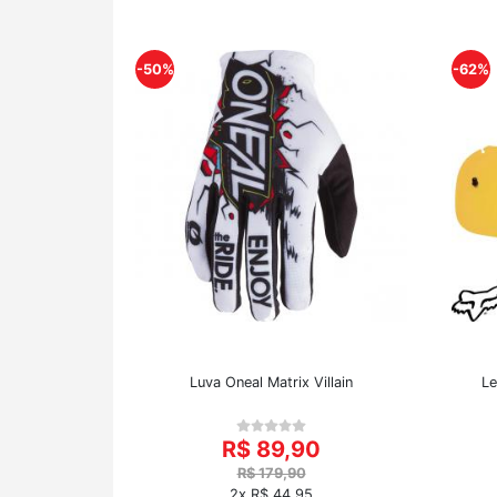
-50%
-62%
Luva Oneal Matrix Villain
Le
R$ 89,90
R$ 179,90
2x R$ 44,95