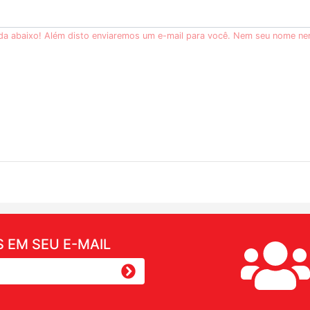
ida abaixo! Além disto enviaremos um e-mail para você. Nem seu nome ne
 EM SEU E-MAIL