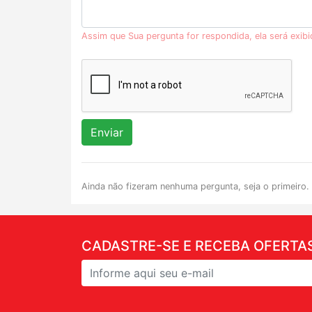
Assim que Sua pergunta for respondida, ela será exib
Enviar
Ainda não fizeram nenhuma pergunta, seja o primeiro.
CADASTRE-SE E RECEBA OFERTAS