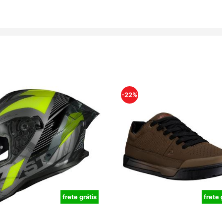
-22%
frete grátis
frete 