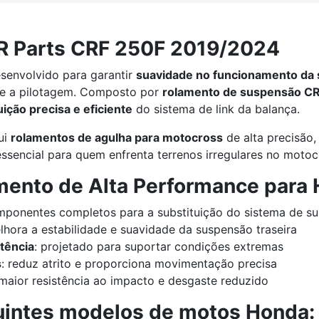
BR Parts CRF 250F 2019/2024
senvolvido para garantir
suavidade no funcionamento da 
e a pilotagem. Composto por
rolamento de suspensão C
uição precisa e eficiente
do sistema de link da balança.
ui
rolamentos de agulha para motocross
de alta precisão
essencial para quem enfrenta terrenos irregulares no motocr
amento de Alta Performance para
mponentes completos para a substituição do sistema de s
lhora a estabilidade e suavidade da suspensão traseira
stência
: projetado para suportar condições extremas
s
: reduz atrito e proporciona movimentação precisa
 maior resistência ao impacto e desgaste reduzido
uintes modelos de motos Honda: