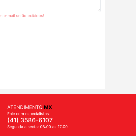
m e-mail serão exibidos!
ATENDIMENTO
MX
Fale com especialistas
(41) 3586-6107
Segunda a sexta: 08:00 as 17:00