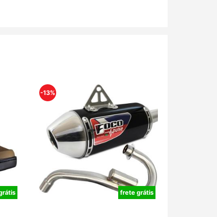
-13%
grátis
frete grátis