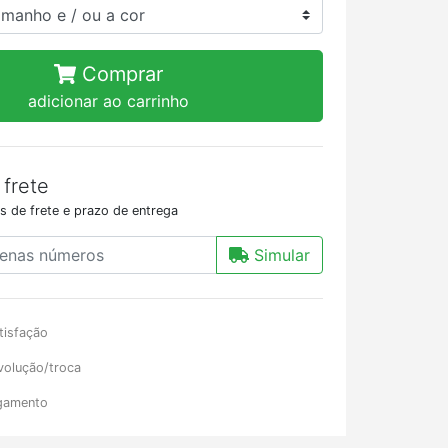
Comprar
adicionar ao carrinho
 frete
s de frete e prazo de entrega
Simular
tisfação
volução/troca
gamento