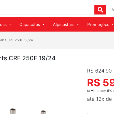
A
ross
Capacetes
Alpinestars
Promoções
Parts CRF 250F 19/24
arts CRF 250F 19/24
R$ 624,90
R$ 5
(à vista com 5% 
até 12x de