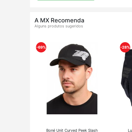
A MX Recomenda
Alguns produtos sugeridos
-69%
-28%
Boné Unit Curved Peek Slash
Lu