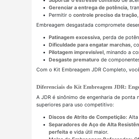
Suportar o estresse contínuo
de acel
Gerenciar a entrega de potência
, tra
Permitir o
controle preciso da tração
Embreagem desgastada compromete desemp
Patinagem excessiva
, perda de potê
Dificuldade para engatar marchas
, c
Pilotagem imprevisível
, minando a co
Desgaste prematuro
de componentes
Com o Kit Embreagem JDR Completo, voc
Diferenciais do Kit Embreagem JDR: Eng
A JDR é sinônimo de engenharia de ponta 
superiores para uso competitivo:
Discos de Atrito de Competição:
Alta 
Separadores de Aço de Alta Resistên
perfeita
e vida útil maior.