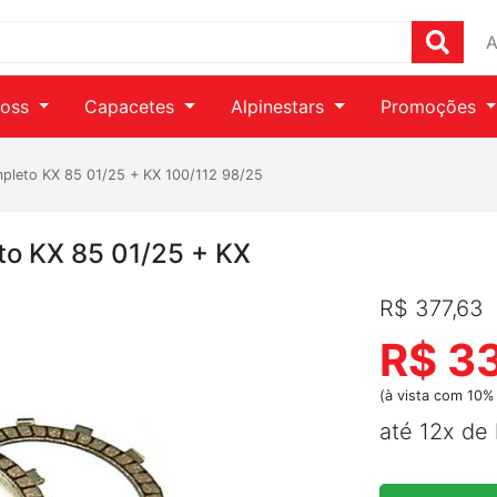
A
ross
Capacetes
Alpinestars
Promoções
leto KX 85 01/25 + KX 100/112 98/25
o KX 85 01/25 + KX
R$ 377,63
R$ 3
(à vista com 10%
até 12x de