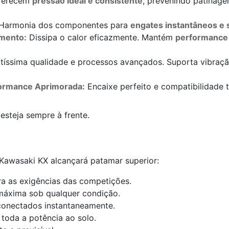
erecem
pressão ideal e consistente
, prevenindo patinag
Harmonia dos componentes para
engates instantâneos e
imento:
Dissipa o calor eficazmente. Mantém
performance 
ltíssima qualidade e processos avançados. Suporta vibraç
ormance Aprimorada:
Encaixe perfeito e compatibilidade
esteja sempre à frente.
awasaki KX alcançará patamar superior:
a as exigências das competições.
máxima sob qualquer condição.
conectados instantaneamente.
toda a potência ao solo.