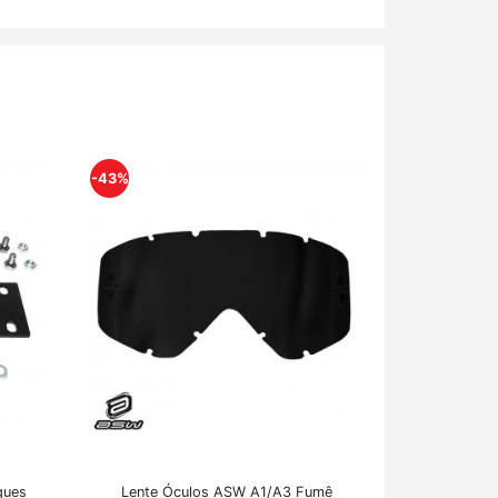
-43%
ques
Lente Óculos ASW A1/A3 Fumê