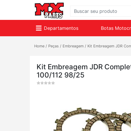
Departamentos
Botas Motoc
Home
/
Peças
/
Embreagem
/
Kit Embreagem JDR Comp
Kit Embreagem JDR Complet
100/112 98/25