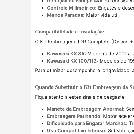
Redução da Fadiga:
Manete consistent
Controle Milimétrico:
Engates e desen
Menos Paradas:
Maior vida útil.
Compatibilidade e Instalação:
O Kit Embreagem JDR Completo (Discos +
Kawasaki KX 85:
Modelos de 2001 a 
Kawasaki KX 100/112:
Modelos de 19
Para otimizar desempenho e longevidade, a
Quando Substituir o Kit Embreagem da S
Fique atento a estes sinais de desgaste:
Manete da Embreagem Anormal:
Sen
Embreagem Patinando:
Motor acelera
Dificuldade para Engatar Marchas:
Tr
Uso Competitivo Intenso:
Substituição