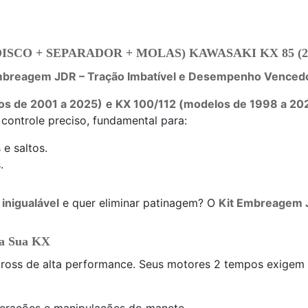
 + SEPARADOR + MOLAS) KAWASAKI KX 85 (2001-20
 Embreagem JDR – Tração Imbatível e Desempenho Venced
os de 2001 a 2025)
e
KX 100/112 (modelos de 1998 a 20
 controle preciso, fundamental para:
e saltos.
.
 inigualável
e quer eliminar patinagem? O
Kit Embreagem 
a Sua KX
cross de alta performance. Seus motores 2 tempos exigem