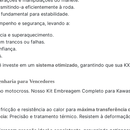
erações e manipulações do manete.
nsmitindo-a eficientemente à roda.
, fundamental para estabilidade.
enho e segurança, levando a:
ncia e superaquecimento.
om trancos ou falhas.
nfiança.
.
ê investe em um
sistema otimizado
, garantindo que sua KX
enharia para Vencedores
no motocross. Nosso Kit Embreagem Completo para Kawasak
fricção e resistência ao calor para
máxima transferência 
cia:
Precisão e tratamento térmico. Resistem à deformaçã