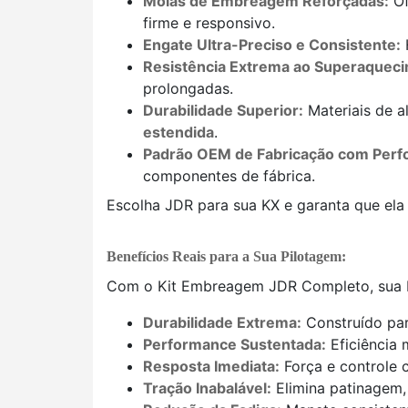
Molas de Embreagem Reforçadas:
Of
firme e responsivo.
Engate Ultra-Preciso e Consistente:
Resistência Extrema ao Superaquec
prolongadas.
Durabilidade Superior:
Materiais de a
estendida
.
Padrão OEM de Fabricação com Perf
componentes de fábrica.
Escolha JDR para sua KX e garanta que ela 
Benefícios Reais para a Sua Pilotagem:
Com o Kit Embreagem JDR Completo, sua K
Durabilidade Extrema:
Construído par
Performance Sustentada:
Eficiência 
Resposta Imediata:
Força e controle 
Tração Inabalável:
Elimina patinagem, 