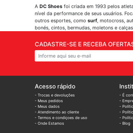
A
DC Shoes
foi criada em 1993 pelos atlet
nível da performance de seus usuários. Fo
outros esportes, como
surf
, motocross, au
bonés, cintos, bermudas, moletons e calças
CADASTRE-SE E RECEBA OFERTAS
Acesso rápido
Insti
- Trocas e devoluções
- É con
- Meus pedidos
- Empr
- Meus dados
- Polít
- Atendimento ao cliente
- Polít
- Termos e condiçoes de uso
- Polít
- Onde Estamos
- Blog