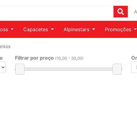
A
ross
Capacetes
Alpinestars
Promoções
ersos
ho
Filtrar por preço
Or
(
10
,00 -
30
,00)