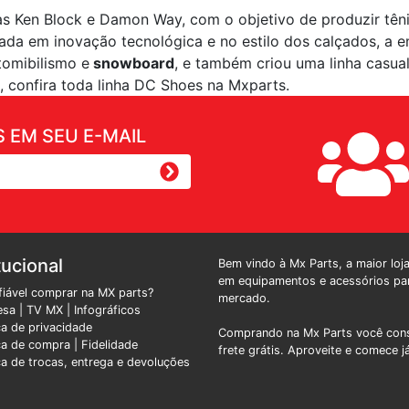
as Ken Block e Damon Way, com o objetivo de produzir têni
cada em inovação tecnológica e no estilo dos calçados, 
tomibilismo e
snowboard
, e também criou uma linha casua
, confira toda linha DC Shoes na Mxparts.
 EM SEU E-MAIL
tucional
Bem vindo à Mx Parts, a maior loj
em equipamentos e acessórios par
fiável comprar na MX parts?
mercado.
esa
|
TV MX
|
Infográficos
ica de privacidade
Comprando na Mx Parts você cons
ica de compra |
Fidelidade
frete grátis. Aproveite e comece j
ica de trocas, entrega e devoluções