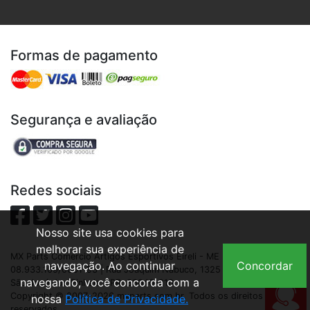
Formas de pagamento
Segurança e avaliação
Redes sociais
Nosso site usa cookies para
melhorar sua experiência de
MX Parts Comercio Artigos Esportivos Eireli - ME | CNPJ:
navegação. Ao continuar
Concordar
08.933.109/0001-93 | Rua Joaquim Nabuco, 1325 - São Cristóvão,
navegando, você concorda com a
São José dos Pinhais - PR, 83040-210
Copyright © 2007-2026 mxparts.com.br. Todos os direitos
nossa
Política de Privacidade.
reservados.