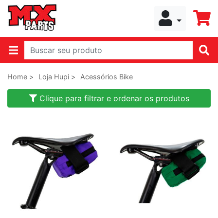
Home >
Loja Hupi >
Acessórios Bike
Clique para filtrar e ordenar os produtos