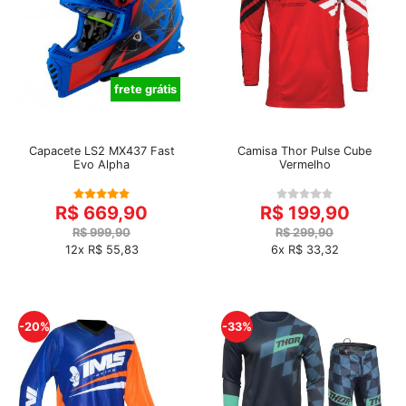
frete grátis
Capacete LS2 MX437 Fast
Camisa Thor Pulse Cube
Evo Alpha
Vermelho
R$ 669,90
R$ 199,90
R$ 999,90
R$ 299,90
12x R$ 55,83
6x R$ 33,32
-20%
-33%