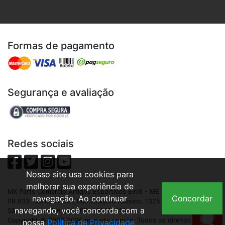
Formas de pagamento
Segurança e avaliação
Redes sociais
Nosso site usa cookies para
melhorar sua experiência de
MX Parts Comercio Artigos Esportivos Eireli - ME | CNPJ:
navegação. Ao continuar
Concordar
08.933.109/0001-93 | Rua Joaquim Nabuco, 1325 - São Cristóvão,
navegando, você concorda com a
São José dos Pinhais - PR, 83040-210
Copyright © 2007-2026 mxparts.com.br. Todos os direitos
nossa
Política de Privacidade.