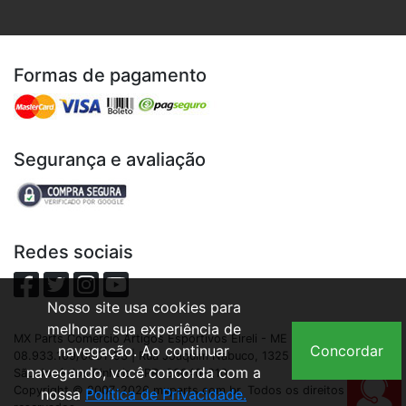
Formas de pagamento
Segurança e avaliação
Redes sociais
Nosso site usa cookies para
melhorar sua experiência de
MX Parts Comercio Artigos Esportivos Eireli - ME | CNPJ:
navegação. Ao continuar
Concordar
08.933.109/0001-93 | Rua Joaquim Nabuco, 1325 - São Cristóvão,
navegando, você concorda com a
São José dos Pinhais - PR, 83040-210
Copyright © 2007-2026 mxparts.com.br. Todos os direitos
nossa
Política de Privacidade.