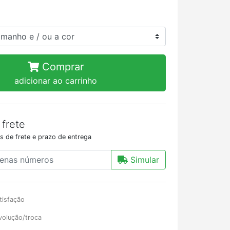
Comprar
adicionar ao carrinho
 frete
s de frete e prazo de entrega
Simular
tisfação
volução/troca