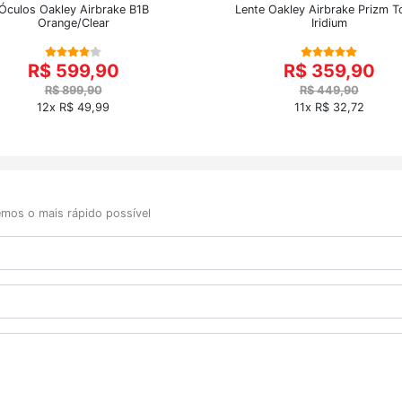
Óculos Oakley Airbrake B1B
Lente Oakley Airbrake Prizm T
Orange/Clear
Iridium
R$ 599,90
R$ 359,90
R$ 899,90
R$ 449,90
12x R$ 49,99
11x R$ 32,72
mos o mais rápido possível