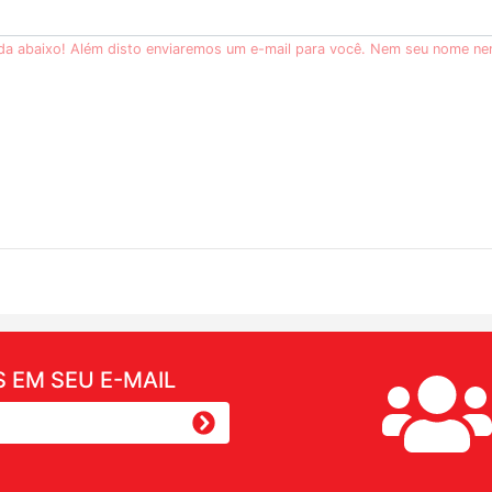
ida abaixo! Além disto enviaremos um e-mail para você. Nem seu nome ne
 EM SEU E-MAIL