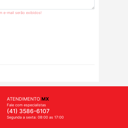
m e-mail serão exibidos!
ATENDIMENTO
MX
Fale com especialistas
(41) 3586-6107
Segunda a sexta: 08:00 as 17:00