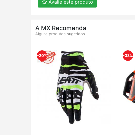
Avalie este produto
A MX Recomenda
Alguns produtos sugeridos
-20%
-33%