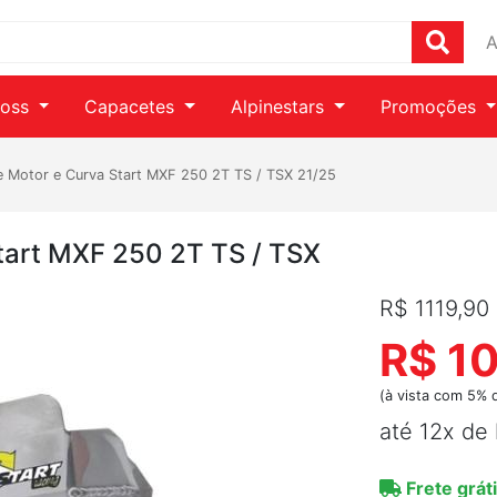
A
ross
Capacetes
Alpinestars
Promoções
e Motor e Curva Start MXF 250 2T TS / TSX 21/25
Start MXF 250 2T TS / TSX
R$ 1119,90
R$ 1
(à vista com 5% 
até 12x de
Frete gráti