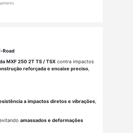
gamento
f-Road
da MXF 250 2T TS / TSX
contra impactos
onstrução reforçada e encaixe preciso
,
resistência a impactos diretos e vibrações
,
 evitando
amassados e deformações