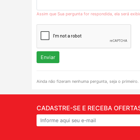
Assim que Sua pergunta for respondida, ela será exib
Enviar
Ainda não fizeram nenhuma pergunta, seja o primeiro.
CADASTRE-SE E RECEBA OFERTAS