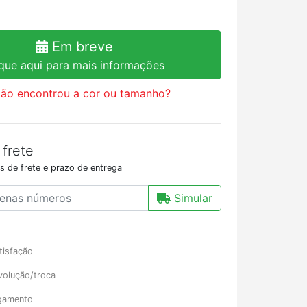
Em breve
ique aqui para mais informações
ão encontrou a cor ou tamanho?
 frete
s de frete e prazo de entrega
Simular
tisfação
volução/troca
gamento