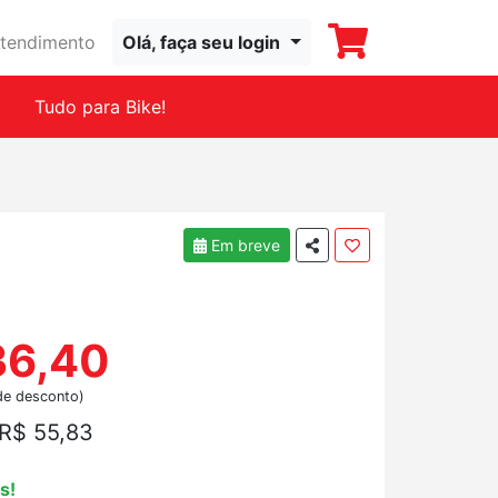
tendimento
Olá, faça seu login
Tudo para Bike!
Em breve
36,40
de desconto)
R$ 55,83
s!