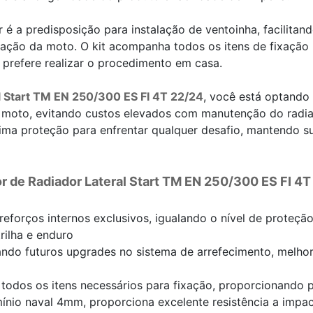
or é a predisposição para instalação de ventoinha, facilit
eração da moto. O kit acompanha todos os itens de fixação
 prefere realizar o procedimento em casa.
l Start TM EN 250/300 ES FI 4T 22/24
, você está optando
a moto, evitando custos elevados com manutenção do radi
ima proteção para enfrentar qualquer desafio, mantendo 
r de Radiador Lateral Start TM EN 250/300 ES FI 4T
 reforços internos exclusivos, igualando o nível de proteç
rilha e enduro
itando futuros upgrades no sistema de arrefecimento, mel
todos os itens necessários para fixação, proporcionando p
ínio naval 4mm, proporciona excelente resistência a impac