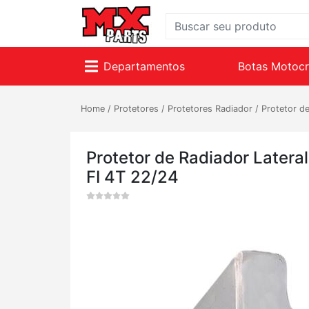
Departamentos
Botas Motoc
Home
/
Protetores
/
Protetores Radiador
/
Protetor d
Protetor de Radiador Latera
FI 4T 22/24