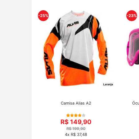
-25%
-23%
Camisa Alias A2
Ócu
R$ 149,90
R$ 199,90
4x R$ 37,48