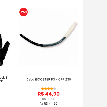
-25%
back E
Cabo iBOOSTER F3 - CRF 230
ck
R$ 44,90
R$ 59,90
1x R$ 44,90