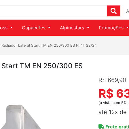
A
ross
Capacetes
Alpinestars
Promoções
e Radiador Lateral Start TM EN 250/300 ES FI 4T 22/24
l Start TM EN 250/300 ES
R$ 669,90
R$ 6
(à vista com 5% 
até 12x de
Frete gráti