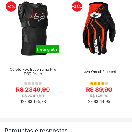
-4%
-38%
frete grátis
Colete Fox Baseframe Pro
Luva Oneal Element
D30 Preto
R$ 2349,90
R$ 89,90
R$ 2449,90
R$ 145,90
12x R$ 195,83
2x R$ 44,95
Perguntas e respostas