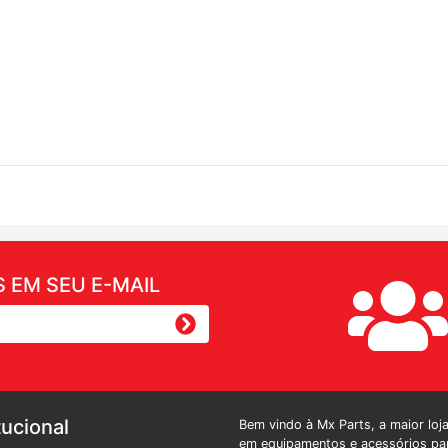
 EM SEU E-MAIL
tucional
Bem vindo à Mx Parts, a maior loj
em equipamentos e acessórios par