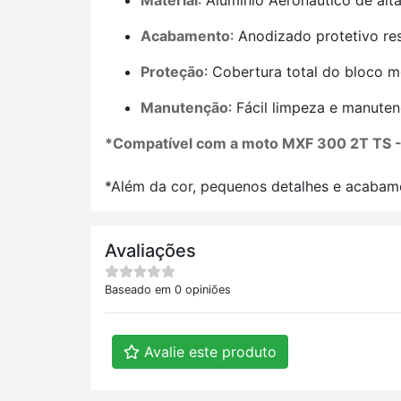
Material
: Alumínio Aeronáutico de alt
Acabamento
: Anodizado protetivo res
Proteção
: Cobertura total do bloco 
Manutenção
: Fácil limpeza e manute
*Compatível com a moto MXF 300 2T TS 
*Além da cor, pequenos detalhes e acabame
Avaliações
Baseado em 0 opiniões
Avalie este produto