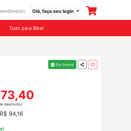
tendimento
Olá, faça seu login
Tudo para Bike!
Em breve
073,40
de desconto)
R$ 94,16
s!