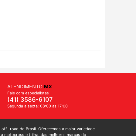
ATENDIMENTO
MX
Fale com especialistas
(41) 3586-6107
Segunda a sexta: 08:00 as 17:00
a off- road do Brasil. Oferecemos a maior variedade
a motocross e trilha, das melhores marcas do