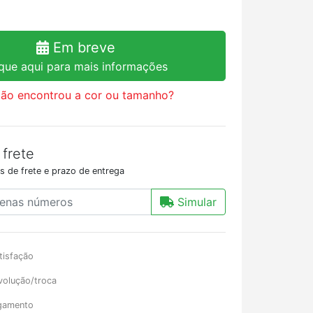
Em breve
ique aqui para mais informações
ão encontrou a cor ou tamanho?
 frete
s de frete e prazo de entrega
Simular
tisfação
volução/troca
gamento