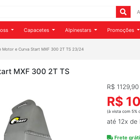
A
ross
Capacetes
Alpinestars
Promoções
e Motor e Curva Start MXF 300 2T TS 23/24
Start MXF 300 2T TS
R$ 1129,90
R$ 1
(à vista com 5% 
até 12x de
Frete gráti