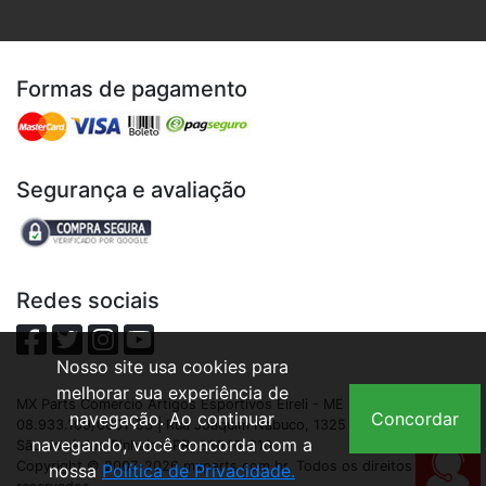
Formas de pagamento
Segurança e avaliação
Redes sociais
Nosso site usa cookies para
melhorar sua experiência de
MX Parts Comercio Artigos Esportivos Eireli - ME | CNPJ:
navegação. Ao continuar
Concordar
08.933.109/0001-93 | Rua Joaquim Nabuco, 1325 - São Cristóvão,
navegando, você concorda com a
São José dos Pinhais - PR, 83040-210
Copyright © 2007-2026 mxparts.com.br. Todos os direitos
nossa
Política de Privacidade.