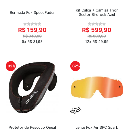
Kit Calça + Camisa Thor
Bermuda Fox SpeedFader
Sector Birdrock Azul
R$ 159,90
R$ 599,90
R$ 349,90
R$ 899,90
5x R$ 31,98
12x R$ 49,99
-32%
-62%
Protetor de Pescoço Oneal
Lente Fox Air SPC Spark