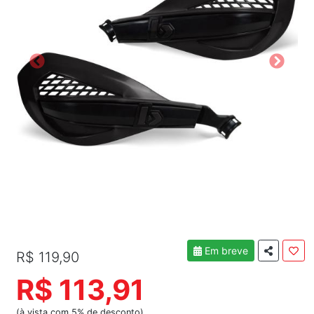
Em breve
R$ 119,90
R$ 113,91
(à vista com 5% de desconto)