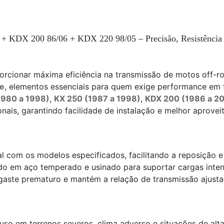
+ KDX 200 86/06 + KDX 220 98/05 – Precisão, Resistência
orcionar máxima eficiência na transmissão de motos off-r
te
, elementos essenciais para quem exige performance em t
1980 a 1998)
,
KX 250 (1987 a 1998)
,
KDX 200 (1986 a 2
nais, garantindo facilidade de instalação e melhor aprove
l com os modelos especificados, facilitando a reposição
o em aço temperado e usinado para suportar cargas inten
gaste prematuro e mantém a relação de transmissão ajust
 uso em terrenos severos, clima adverso e situações de a