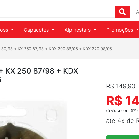
A
ross
Capacetes
Alpinestars
Promoções
0 80/98 + KX 250 87/98 + KDX 200 86/06 + KDX 220 98/05
 + KX 250 87/98 + KDX
5
R$ 149,90
R$ 1
(à vista com 5% 
até 4x de