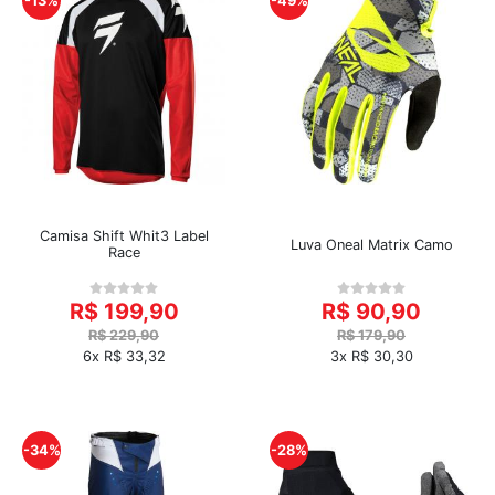
-13%
-49%
Camisa Shift Whit3 Label
Luva Oneal Matrix Camo
Race
R$ 199,90
R$ 90,90
R$ 229,90
R$ 179,90
6x R$ 33,32
3x R$ 30,30
-34%
-28%