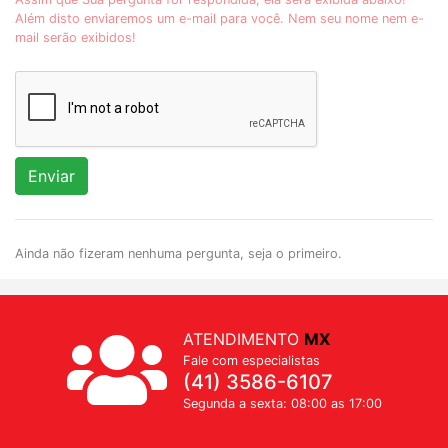
Além disto enviaremos um e-mail para você. Nem seu nome nem e-
mail serão exibidos!
Enviar
Ainda não fizeram nenhuma pergunta, seja o primeiro.
ATENDIMENTO
MX
Fale com especialistas
(41) 3586-6107
Segunda a sexta: 08:00 as 17:00