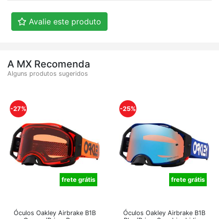
Avalie este produto
A MX Recomenda
Alguns produtos sugeridos
-27%
-25%
frete grátis
frete grátis
Óculos Oakley Airbrake B1B
Óculos Oakley Airbrake B1B