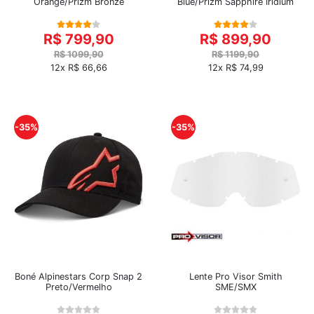
Orange/Prizm Bronze
Blue/Prizm Sapphire Iridium
R$ 799,90
R$ 899,90
R$ 1099,90
R$ 1199,90
12x R$ 66,66
12x R$ 74,99
-35%
-35%
Boné Alpinestars Corp Snap 2
Lente Pro Visor Smith
Preto/Vermelho
SME/SMX