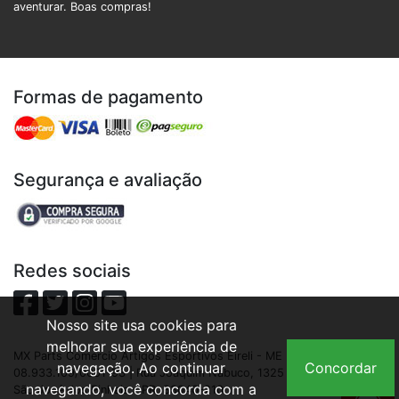
aventurar. Boas compras!
Formas de pagamento
Segurança e avaliação
Redes sociais
Nosso site usa cookies para
melhorar sua experiência de
MX Parts Comercio Artigos Esportivos Eireli - ME | CNPJ:
navegação. Ao continuar
Concordar
08.933.109/0001-93 | Rua Joaquim Nabuco, 1325 - São Cristóvão,
navegando, você concorda com a
São José dos Pinhais - PR, 83040-210