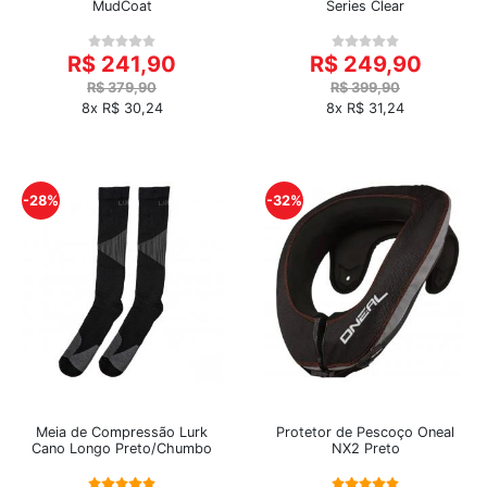
MudCoat
Series Clear
R$ 241,90
R$ 249,90
R$ 379,90
R$ 399,90
8x R$ 30,24
8x R$ 31,24
-28%
-32%
Meia de Compressão Lurk
Protetor de Pescoço Oneal
Cano Longo Preto/Chumbo
NX2 Preto