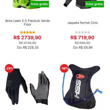
frete grátis
frete grátis
Bota Leatt 5.5 Flexlock Verde
Jaqueta Norisk Civic
Flúor
R$ 2739,90
R$ 719,90
R$ 3739,90
R$ 999,90
12x R$ 228,33
12x R$ 59,99
-28%
-36%