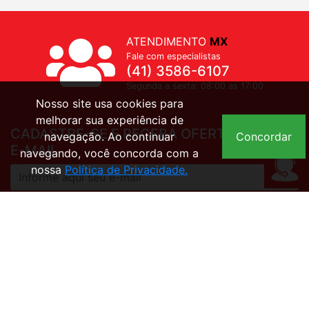
ATENDIMENTO
MX
Fale com especialistas
(41) 3586-6107
Segunda a sexta: 08:00 as 17:00
Nosso site usa cookies para
melhorar sua experiência de
CADASTRE-SE E RECEBA OFERTAS EM SEU
navegação. Ao continuar
Concordar
E-MAIL
navegando, você concorda com a
nossa
Política de Privacidade.
Acesso rápido
- Trocas e devoluções
- Meus pedidos
- Meus dados