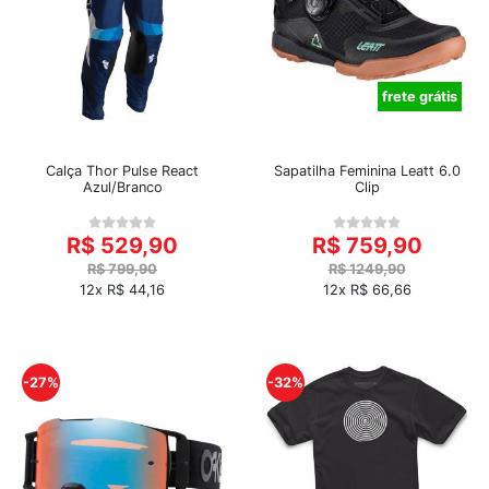
frete grátis
Calça Thor Pulse React
Sapatilha Feminina Leatt 6.0
Azul/Branco
Clip
R$ 529,90
R$ 759,90
R$ 799,90
R$ 1249,90
12x R$ 44,16
12x R$ 66,66
-27%
-32%