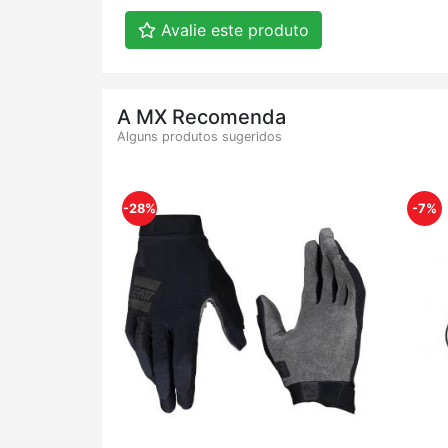
Avalie este produto
A MX Recomenda
Alguns produtos sugeridos
-28%
-7%