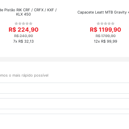
de Pistão RIK CRF / CRFX / KXF /
Capacete Leatt MTB Gravity 
KLX 450
R$ 224,90
R$ 1199,90
R$ 240,90
R$ 1799,90
7x R$ 32,13
12x R$ 99,99
mos o mais rápido possível