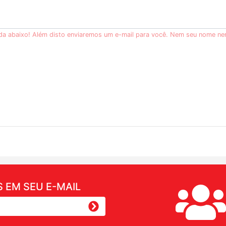
ida abaixo! Além disto enviaremos um e-mail para você. Nem seu nome ne
 EM SEU E-MAIL