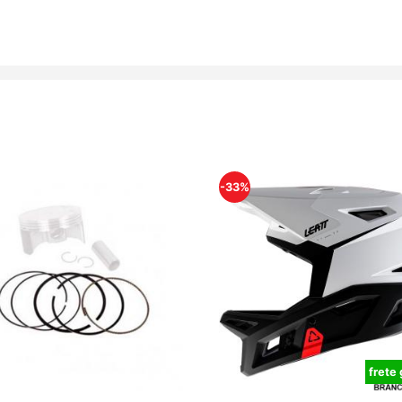
-33%
frete 