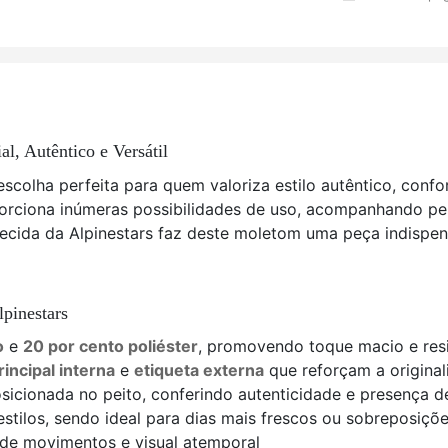
l, Autêntico e Versátil
escolha perfeita para quem valoriza estilo autêntico, confo
orciona inúmeras possibilidades de uso, acompanhando pe
ecida da Alpinestars faz deste moletom uma peça indispe
pinestars
o
e
20 por cento poliéster
, promovendo toque macio e resi
rincipal interna
e
etiqueta externa
que reforçam a origina
sicionada no peito, conferindo autenticidade e presença 
estilos, sendo ideal para dias mais frescos ou sobreposiçõ
 de movimentos e visual atemporal