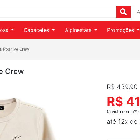
A
ross
Capacetes
Alpinestars
Promoções
s Positive Crew
ve Crew
R$ 439,90
R$ 4
(à vista com 5% 
até 12x de