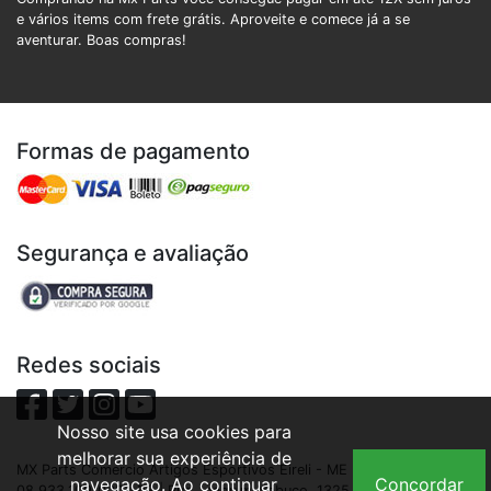
e vários items com frete grátis. Aproveite e comece já a se
aventurar. Boas compras!
Formas de pagamento
Segurança e avaliação
Redes sociais
Nosso site usa cookies para
melhorar sua experiência de
MX Parts Comercio Artigos Esportivos Eireli - ME | CNPJ:
navegação. Ao continuar
Concordar
08.933.109/0001-93 | Rua Joaquim Nabuco, 1325 - São Cristóvão,