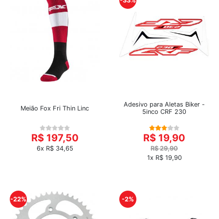
-33%
Adesivo para Aletas Biker -
Meião Fox Fri Thin Linc
5inco CRF 230
R$ 197,50
R$ 19,90
6x R$ 34,65
R$ 29,90
1x R$ 19,90
-22%
-2%