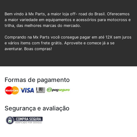
Bem vindo à Mx Parts, a maior loja off- road do Brasil. Oferecemos
a maior variedade em equipamentos e acessórios para motocross e
trilha, das melhores marcas do mercado.
Comprando na Mx Parts você consegue pagar em até 12X sem juros
e vários items com frete grátis. Aproveite e comece já a se
aventurar. Boas compras!
Formas de pagamento
Segurança e avaliação