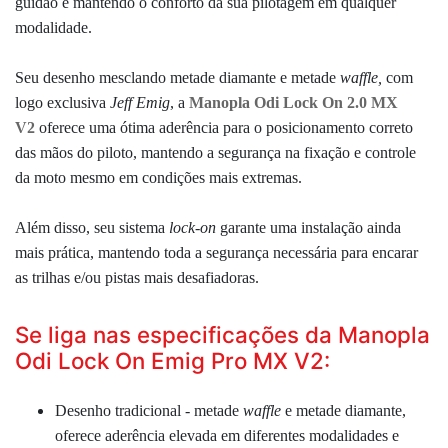
guidão e mantendo o conforto da sua pilotagem em qualquer
modalidade.
Seu desenho mesclando metade
diamante
e metade
waffle,
com
logo exclusiva
Jeff Emig
, a
Manopla Odi Lock On 2.0 MX
V2
oferece uma ótima aderência para o posicionamento correto
das mãos do piloto, mantendo a segurança na fixação e controle
da moto mesmo em condições mais extremas.
Além disso, seu s
istema
l
ock-on
garante uma instalação ainda
mais prática, mantendo toda a segurança necessária para encarar
as trilhas e/ou pistas mais desafiadoras.
Se liga nas especificações da Manopla
Odi Lock On Emig Pro MX V2:
Desenho tradicional -
metade
waffle
e metade diamante,
oferece aderência elevada em diferentes modalidades e