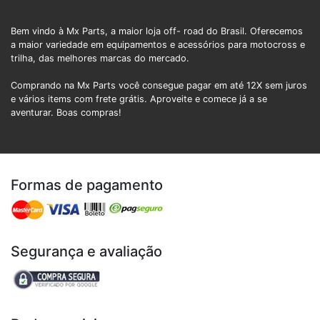
Bem vindo à Mx Parts, a maior loja off- road do Brasil. Oferecemos
a maior variedade em equipamentos e acessórios para motocross e
trilha, das melhores marcas do mercado.
Comprando na Mx Parts você consegue pagar em até 12X sem juros
e vários items com frete grátis. Aproveite e comece já a se
aventurar. Boas compras!
Formas de pagamento
Segurança e avaliação