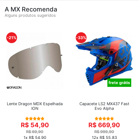
A MX Recomenda
Alguns produtos sugeridos
-21%
-33%
frete grátis
Lente Dragon MDX Espelhada
Capacete LS2 MX437 Fast
ION
Evo Alpha
R$ 54,90
R$ 669,90
R$ 69,90
R$ 999,90
1x R$ 54,90
12x R$ 55,83