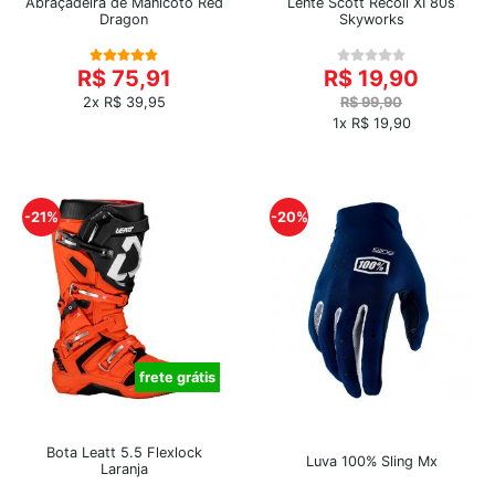
Abraçadeira de Manicoto Red
Lente Scott Recoil XI 80s
Dragon
Skyworks
R$ 75,91
R$ 19,90
2x R$ 39,95
R$ 99,90
1x R$ 19,90
-21%
-20%
frete grátis
Bota Leatt 5.5 Flexlock
Luva 100% Sling Mx
Laranja