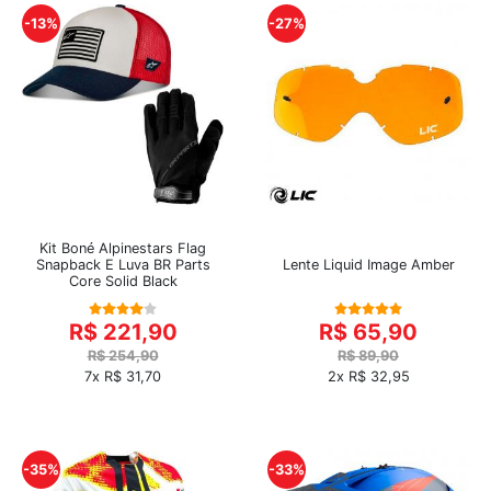
-13%
-27%
Kit Boné Alpinestars Flag
Snapback E Luva BR Parts
Lente Liquid Image Amber
Core Solid Black
R$ 221,90
R$ 65,90
R$ 254,90
R$ 89,90
7x R$ 31,70
2x R$ 32,95
-35%
-33%