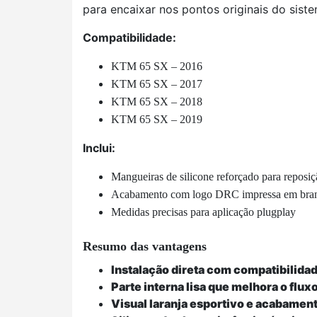
para encaixar nos pontos originais do sist
Compatibilidade:
KTM 65 SX – 2016
KTM 65 SX – 2017
KTM 65 SX – 2018
KTM 65 SX – 2019
Inclui:
Mangueiras de silicone reforçado para reposi
Acabamento com logo DRC impressa em bra
Medidas precisas para aplicação plugplay
Resumo das vantagens
Instalação direta com compatibilida
Parte interna lisa que melhora o fluxo
Visual laranja esportivo e acabament