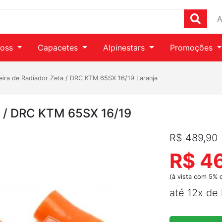
A
ross
Capacetes
Alpinestars
Promoções
ira de Radiador Zeta / DRC KTM 65SX 16/19 Laranja
a / DRC KTM 65SX 16/19
R$ 489,90
R$ 4
(à vista com 5% 
até 12x de