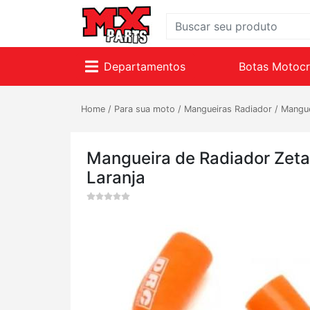
Departamentos
Botas Motoc
Home
/
Para sua moto
/
Mangueiras Radiador
/
Mangue
Mangueira de Radiador Zet
Laranja