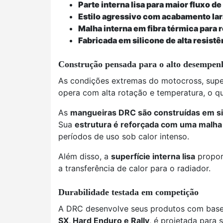
Parte interna lisa para maior fluxo de
Estilo agressivo com acabamento lar
Malha interna em fibra térmica para r
Fabricada em silicone de alta resistê
Construção pensada para o alto desempen
As condições extremas do motocross, super
opera com alta rotação e temperatura, o q
As
mangueiras DRC são construídas em si
Sua
estrutura é reforçada com uma malha 
períodos de uso sob calor intenso.
Além disso, a
superfície interna lisa
proporc
a transferência de calor para o radiador.
Durabilidade testada em competição
A DRC desenvolve seus produtos com base n
SX, Hard Enduro e Rally
, é projetada para 