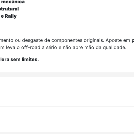
 e mecânica
strutural
e Rally
r
imento ou desgaste de componentes originais. Aposte em
p
uem leva o off-road a sério e não abre mão da qualidade.
era sem limites.