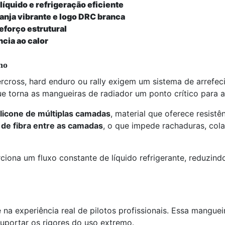
 líquido e refrigeração eficiente
anja vibrante e logo DRC branca
eforço estrutural
ncia ao calor
ho
cross, hard enduro ou rally exigem um sistema de arrefec
ue torna as mangueiras de radiador um ponto crítico para
licone de múltiplas camadas
, material que oferece resistê
de fibra entre as camadas
, o que impede rachaduras, co
iona um fluxo constante de líquido refrigerante, reduzin
a experiência real de pilotos profissionais. Essa mangue
suportar os rigores do uso extremo.