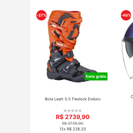
-27%
-40%
frete grátis
C
Bota Leatt 5.5 Flexlock Enduro
R$ 2739,90
R$ 3739,90
12x R$ 228,33