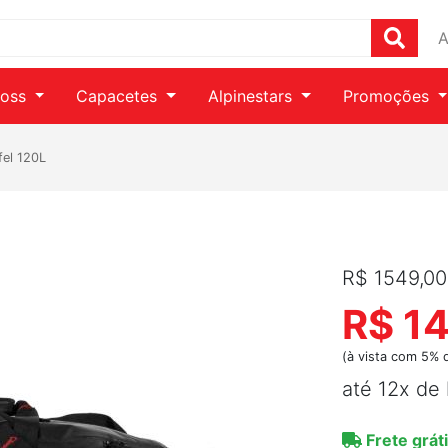
A
ross
Capacetes
Alpinestars
Promoções
fel 120L
R$ 1549,00
R$ 1
(à vista com 5% 
até 12x de
Frete gráti