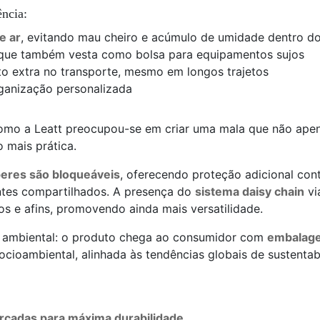
ência:
e ar
, evitando mau cheiro e acúmulo de umidade dentro d
ue também vesta como bolsa para equipamentos sujos
o extra no transporte, mesmo em longos trajetos
ganização personalizada
como a Leatt preocupou-se em criar uma mala que não ape
o mais prática.
peres são bloqueáveis
, oferecendo proteção adicional con
ntes compartilhados. A presença do
sistema daisy chain
vi
os e afins, promovendo ainda mais versatilidade.
 ambiental: o produto chega ao consumidor com
embalagem
ocioambiental, alinhada às tendências globais de sustentab
rçadas para máxima durabilidade