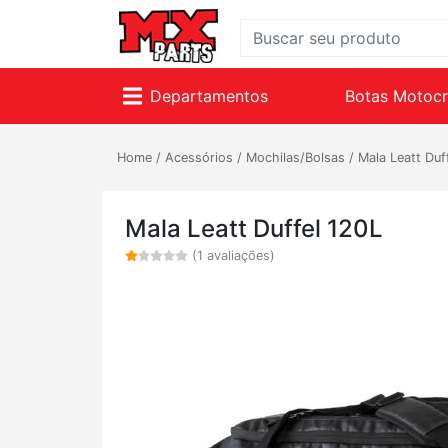
Departamentos
Botas Motoc
Home
/
Acessórios
/
Mochilas/Bolsas
/
Mala Leatt Duf
Mala Leatt Duffel 120L
(1 avaliações)