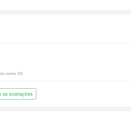
duto como 1/5
 as avaliações