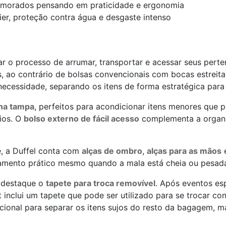
rimorados pensando em praticidade e ergonomia
ier, proteção contra água e desgaste intenso
tar o processo de arrumar, transportar e acessar seus pert
s, ao contrário de bolsas convencionais com bocas estrei
ecessidade, separando os itens de forma estratégica para 
 na tampa
, perfeitos para acondicionar itens menores que 
ios. O
bolso externo de fácil acesso
complementa a organi
e, a Duffel conta com
alças de ombro
,
alças para as mãos
e
camento prático mesmo quando a mala está cheia ou pesad
a destaque o
tapete para troca removível
. Após eventos esp
inclui um tapete que pode ser utilizado para se trocar con
nal para separar os itens sujos do resto da bagagem, ma