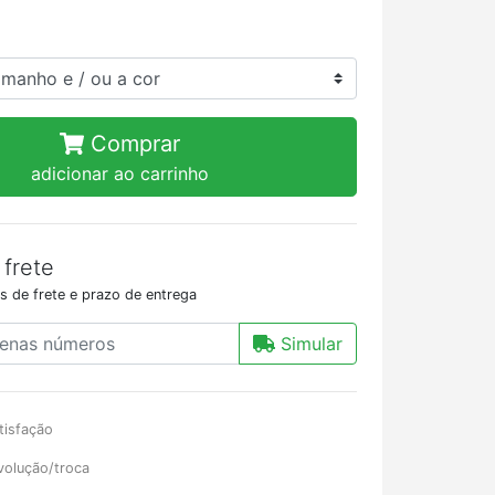
Comprar
adicionar ao carrinho
 frete
s de frete e prazo de entrega
Simular
tisfação
volução/troca