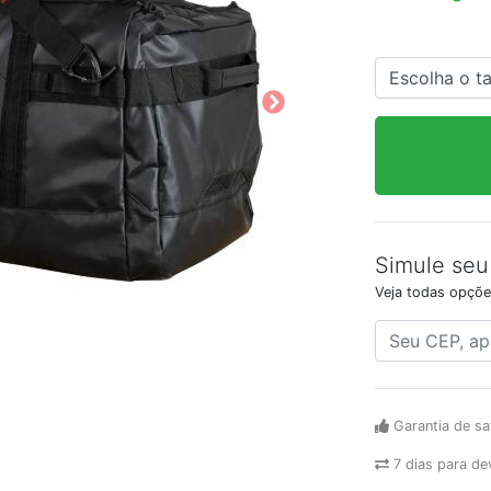
Simule seu
Veja todas opçõe
Garantia de sa
7 dias para de