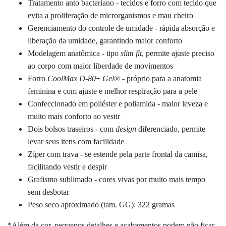
Tratamento anto bacteriano - tecidos e forro com tecido que
evita a proliferação de microrganismos e mau cheiro
Gerenciamento do controle de umidade - rápida absorção e
liberação da umidade, garantindo maior conforto
Modelagem anatômica - tipo
slim fit
, permite ajuste preciso
ao corpo com maior liberdade de movimentos
Forro
CoolMax D-80
+
Gel
®
- próprio para a anatomia
feminina e com ajuste e melhor respiração para a pele
Confeccionado em poliéster e poliamida - maior leveza e
muito mais conforto ao vestir
Dois bolsos traseiros - com
design
diferenciado, permite
levar seus itens com facilidade
Zíper com trava - se estende pela parte frontal da camisa,
facilitando vestir e despir
Grafismo sublimado - cores vivas por muito mais tempo
sem desbotar
Peso seco aproximado (tam. GG): 322 gramas
*Além da cor, pequenos detalhes e acabamentos podem não ficar